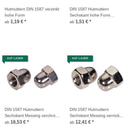
Hutmuttern DIN 1587 verzinkt
DIN 1587 Hutmuttern
hohe Form
Sechskant hohe Form
Edelstahl A2
1,19 €
*
1,51 €
*
ab
ab
AUF LAGER
AUF LAGER
DIN 1587 Hutmuttern
DIN 1587 Hutmuttern
Sechskant Messing verchromt
Sechskant Messing vernickelt
hohe Form
hohe Form
16,53 €
*
12,41 €
*
ab
ab