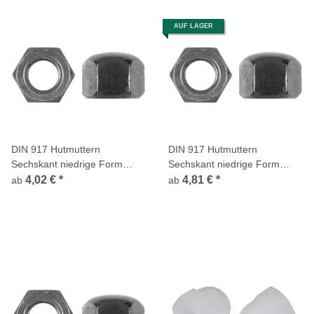
AUF LAGER
DIN 917 Hutmuttern
DIN 917 Hutmuttern
Sechskant niedrige Form
Sechskant niedrige Form
Edelstahl A4
Edelstahl A2
4,02 €
*
4,81 €
*
ab
ab