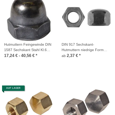
Hutmuttern Feingewinde DIN
DIN 917 Sechskant-
1587 Sechskant Stahl Kl.6
Hutmuttern niedrige Form
blank hohe Form
Edelstahl A1
17,24 € -
40,56 €
*
2,37 €
*
ab
AUF LAGER