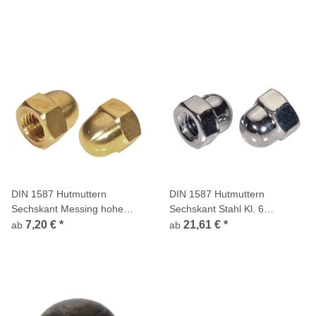
DIN 1587 Hutmuttern
DIN 1587 Hutmuttern
Sechskant Messing hohe
Sechskant Stahl Kl. 6
Form
verchromt hohe Form
7,20 €
*
21,61 €
*
ab
ab