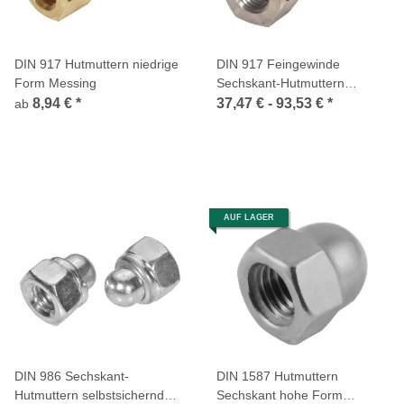
DIN 917 Hutmuttern niedrige
DIN 917 Feingewinde
Form Messing
Sechskant-Hutmuttern
niedrige Form Stahl blank
8,94 €
*
37,47 € -
93,53 €
*
ab
AUF LAGER
DIN 986 Sechskant-
DIN 1587 Hutmuttern
Hutmuttern selbstsichernd
Sechskant hohe Form