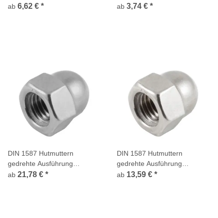
Edelstahl A2
Edelstahl A4
6,62 €
*
3,74 €
*
ab
ab
DIN 1587 Hutmuttern
DIN 1587 Hutmuttern
gedrehte Ausführung
gedrehte Ausführung
Sechskant hohe Form
Sechskant hohe Form
21,78 €
*
13,59 €
*
ab
ab
Edelstahl A4
Edelstahl 1.4305