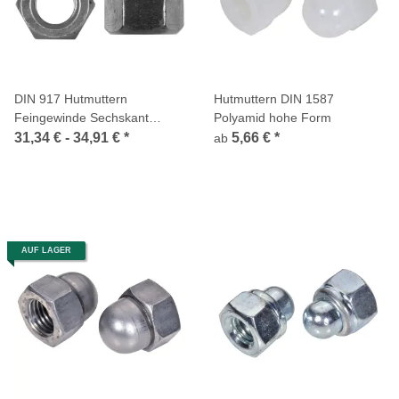
DIN 917 Hutmuttern
Hutmuttern DIN 1587
Feingewinde Sechskant
Polyamid hohe Form
niedrige Form Edelstahl A2
31,34 € -
34,91 €
*
5,66 €
*
ab
AUF LAGER