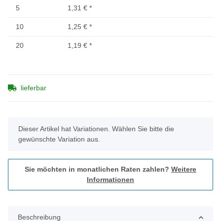
5
1,31 €
*
10
1,25 €
*
20
1,19 €
*
lieferbar
x
Dieser Artikel hat Variationen. Wählen Sie bitte die
gewünschte Variation aus.
Sie möchten in monatlichen Raten zahlen?
Weitere
Informationen
Beschreibung