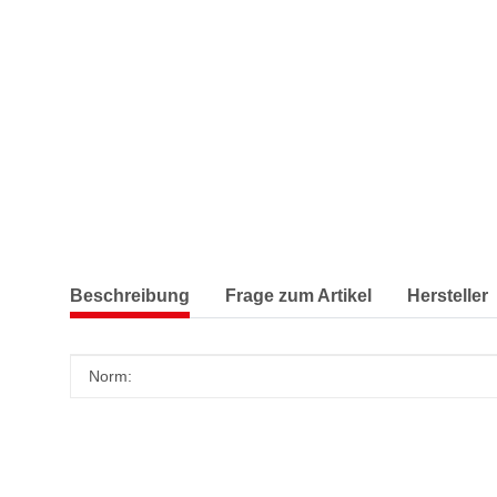
Beschreibung
Frage zum Artikel
Hersteller
Produkteigenschaft
Wert
Norm: