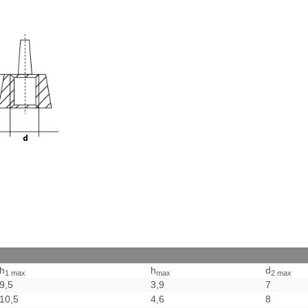
h
h
d
1 max
max
2 max
9,5
3,9
7
10,5
4,6
8