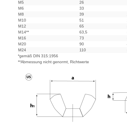
M5
26
M6
33
M8
39
M10
51
M12
65
M14**
63,5
M16
73
M20
90
M24
110
*gemäß DIN 315:1956
**Abmessung nicht genormt, Richtwerte