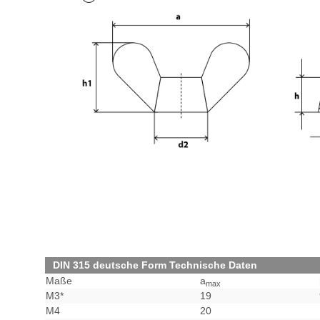
DIN 315 deutsche Form Technische Daten
Maße
a
max
M3*
19
M4
20