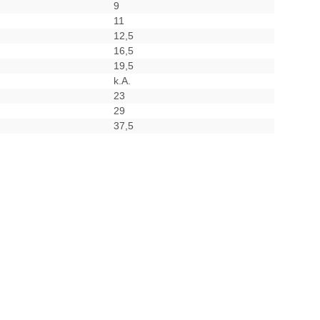
9
11
12,5
16,5
19,5
k.A.
23
29
37,5