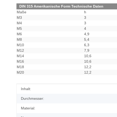
DIN 315 Amerikanische Form Technische Daten
Maße
h
M3
3
M4
3
M5
4
M6
4,9
M8
5,4
M10
6,3
M12
7,9
M14
10,6
M16
10,6
M18
12,2
M20
12,2
Produkteigenschaft
Wert
Inhalt:
Durchmesser:
Material: