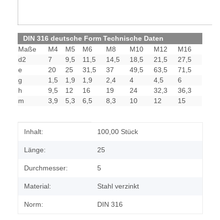
DIN 316 deutsche Form Technische Daten
Maße
M4
M5
M6
M8
M10
M12
M16
d2
7
9,5
11,5
14,5
18,5
21,5
27,5
e
20
25
31,5
37
49,5
63,5
71,5
g
1,5
1,9
1,9
2,4
4
4,5
6
h
9,5
12
16
19
24
32,3
36,3
m
3,9
5,3
6,5
8,3
10
12
15
Produkteigenschaft
Wert
Inhalt:
100,00 Stück
Länge:
25
Durchmesser:
5
Material:
Stahl verzinkt
Norm:
DIN 316