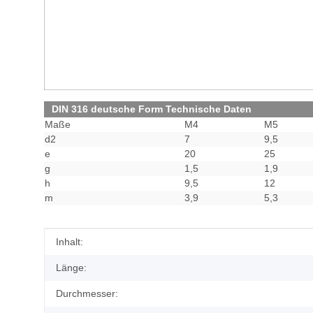
DIN 316 deutsche Form Technische Daten
Maße
M4
M5
d2
7
9,5
e
20
25
g
1,5
1,9
h
9,5
12
m
3,9
5,3
Produkteigenschaft
Wert
Inhalt:
Länge:
Durchmesser: