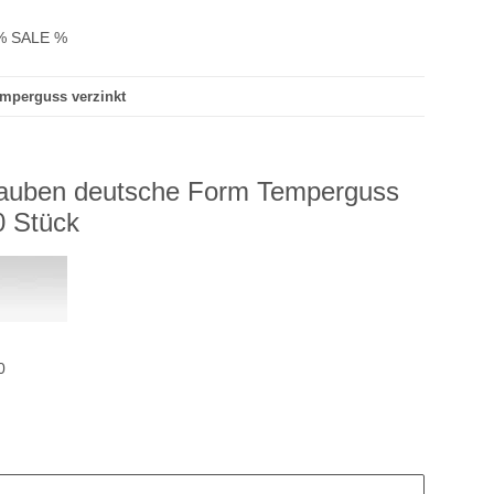
% SALE %
mperguss verzinkt
rauben deutsche Form Temperguss
0 Stück
0