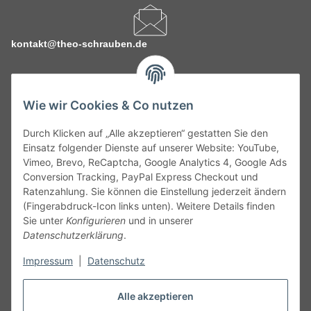
kontakt@theo-schrauben.de
Wie wir Cookies & Co nutzen
Durch Klicken auf „Alle akzeptieren“ gestatten Sie den
Service
Einsatz folgender Dienste auf unserer Website: YouTube,
Vimeo, Brevo, ReCaptcha, Google Analytics 4, Google Ads
Conversion Tracking, PayPal Express Checkout und
Gesetzliche Informationen
Ratenzahlung. Sie können die Einstellung jederzeit ändern
(Fingerabdruck-Icon links unten). Weitere Details finden
Alle technischen Angaben ohne Gewähr. Irrtümer und fehlerhafte
Sie unter
Konfigurieren
und in unserer
Angaben vorbehalten. Wenn Sie Datenblätter oder spezielle
Datenschutzerklärung
.
technische Eigenschaften benötigen, wenden Sie sich bitte an
Impressum
|
Datenschutz
unseren Kundenservice. Abbildungen der Artikel können
beispielhaft sein und vom Produkt abweichen.
Alle akzeptieren