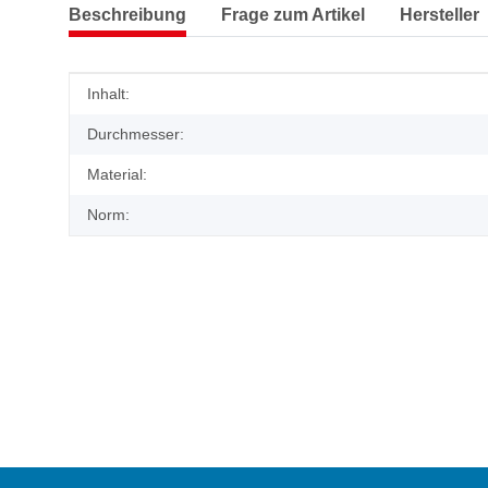
Beschreibung
Frage zum Artikel
Hersteller
Produkteigenschaft
Wert
Inhalt:
Durchmesser:
Material:
Norm: