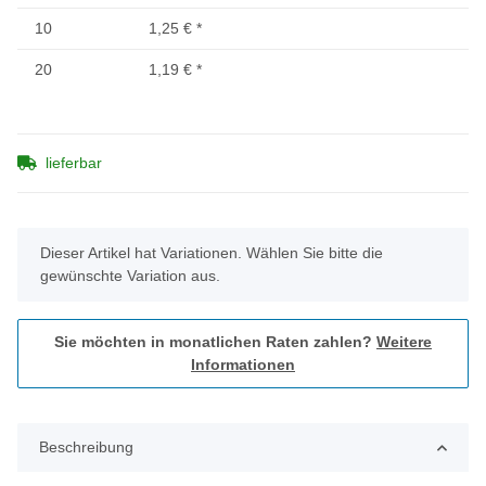
10
1,25 €
*
20
1,19 €
*
lieferbar
x
Dieser Artikel hat Variationen. Wählen Sie bitte die
gewünschte Variation aus.
Sie möchten in monatlichen Raten zahlen?
Weitere
Informationen
Beschreibung