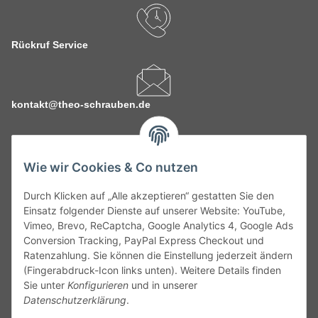
Rückruf Service
kontakt@theo-schrauben.de
Wie wir Cookies & Co nutzen
Durch Klicken auf „Alle akzeptieren“ gestatten Sie den
Service
Einsatz folgender Dienste auf unserer Website: YouTube,
Vimeo, Brevo, ReCaptcha, Google Analytics 4, Google Ads
Conversion Tracking, PayPal Express Checkout und
Gesetzliche Informationen
Ratenzahlung. Sie können die Einstellung jederzeit ändern
(Fingerabdruck-Icon links unten). Weitere Details finden
Alle technischen Angaben ohne Gewähr. Irrtümer und fehlerhafte
Sie unter
Konfigurieren
und in unserer
Angaben vorbehalten. Wenn Sie Datenblätter oder spezielle
Datenschutzerklärung
.
technische Eigenschaften benötigen, wenden Sie sich bitte an