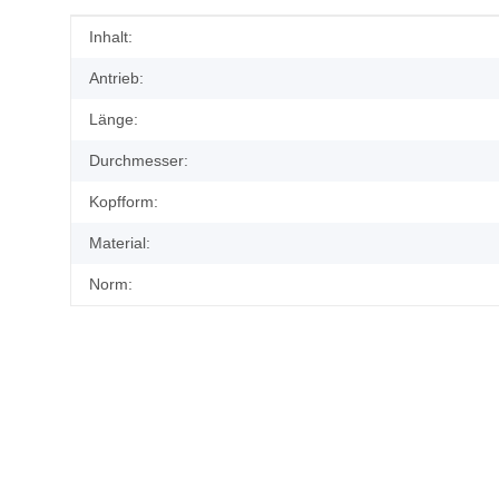
Produkteigenschaft
Wert
Inhalt:
Antrieb:
Länge:
Durchmesser:
Kopfform:
Material:
Norm: