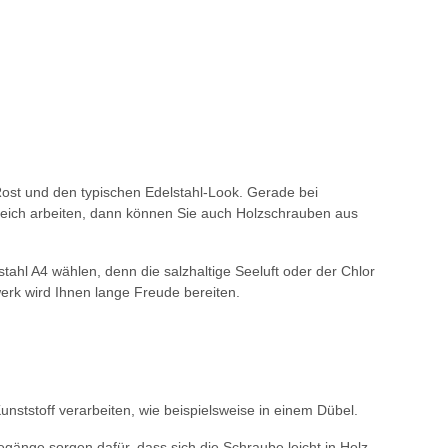
ost und den typischen Edelstahl-Look. Gerade bei
reich arbeiten, dann können Sie auch Holzschrauben aus
tahl A4 wählen, denn die salzhaltige Seeluft oder der Chlor
werk wird Ihnen lange Freude bereiten.
nststoff verarbeiten, wie beispielsweise in einem Dübel.
egänge sorgen dafür, dass sich die Schraube leicht in Holz