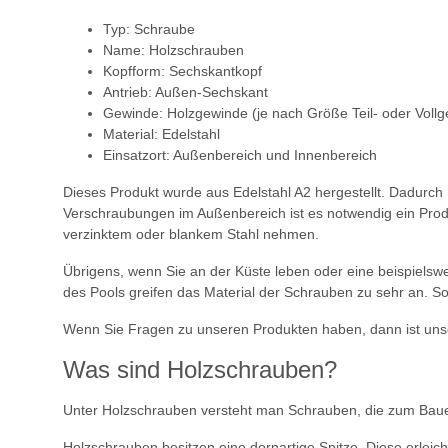
Typ: Schraube
Name: Holzschrauben
Kopfform: Sechskantkopf
Antrieb: Außen-Sechskant
Gewinde: Holzgewinde (je nach Größe Teil- oder Voll
Material: Edelstahl
Einsatzort: Außenbereich und Innenbereich
Dieses Produkt wurde aus Edelstahl A2 hergestellt. Dadurc
Verschraubungen im Außenbereich ist es notwendig ein Prod
verzinktem oder blankem Stahl nehmen.
Übrigens, wenn Sie an der Küste leben oder eine beispielswei
des Pools greifen das Material der Schrauben zu sehr an. So
Wenn Sie Fragen zu unseren Produkten haben, dann ist unse
Was sind Holzschrauben?
Unter Holzschrauben versteht man Schrauben, die zum Bauen m
Holzschrauben besitzen eine dornartige Spitze. Diese erleich