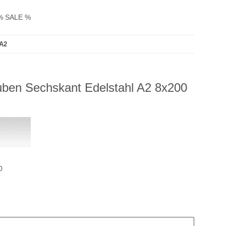
% SALE %
 A2
uben Sechskant Edelstahl A2 8x200
0