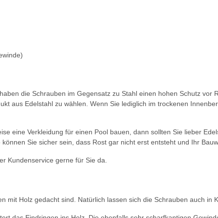
gewinde)
h haben die Schrauben im Gegensatz zu Stahl einen hohen Schutz vor R
ukt aus Edelstahl zu wählen. Wenn Sie lediglich im trockenen Innenbe
se eine Verkleidung für einen Pool bauen, dann sollten Sie lieber Edels
 können Sie sicher sein, dass Rost gar nicht erst entsteht und Ihr Bau
r Kundenservice gerne für Sie da.
it Holz gedacht sind. Natürlich lassen sich die Schrauben auch in Ku
tert das Eindringen ins Holz. Die ebenfalls sehr scharfkantigen Gewind