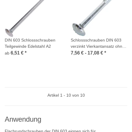
DIN 603 Schlossschrauben
Schlossschrauben DIN 603
Teilgewinde Edelstahl A2
verzinkt Vierkantansatz ohne
Mutter
6,51 €
*
7,56 € -
17,08 €
*
ab
Artikel 1 - 10 von 10
Anwendung
Flachrundschrauben der DIN 603 eignen sich für