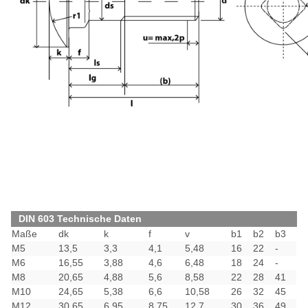
DIN 603 Technische Daten
Maße
dk
k
f
v
b1
b2
b3
M5
13,5
3,3
4,1
5,48
16
22
-
M6
16,55
3,88
4,6
6,48
18
24
-
M8
20,65
4,88
5,6
8,58
22
28
41
M10
24,65
5,38
6,6
10,58
26
32
45
M12
30,65
6,95
8,75
12,7
30
36
49