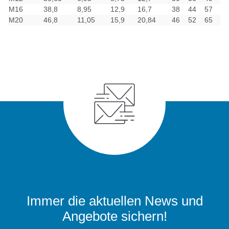
M16
38,8
8,95
12,9
16,7
38
44
57
M20
46,8
11,05
15,9
20,84
46
52
65
Immer die aktuellen News und
Angebote sichern!