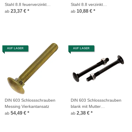
Stahl 8.8 feuerverzinkt
Stahl 8.8 verzinkt
Vierkantansatz
Vierkantansatz
23,37 €
*
10,88 €
*
ab
ab
AUF LAGER
AUF LAGER
DIN 603 Schlossschrauben
DIN 603 Schlossschrauben
Messing Vierkantansatz
blank mit Mutter
Vierkantansatz
54,49 €
*
2,38 €
*
ab
ab