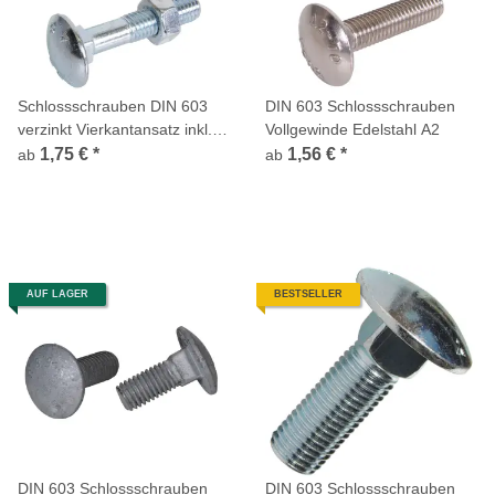
Schlossschrauben DIN 603
DIN 603 Schlossschrauben
verzinkt Vierkantansatz inkl.
Vollgewinde Edelstahl A2
Mutter
1,75 €
*
1,56 €
*
ab
ab
AUF LAGER
BESTSELLER
DIN 603 Schlossschrauben
DIN 603 Schlossschrauben