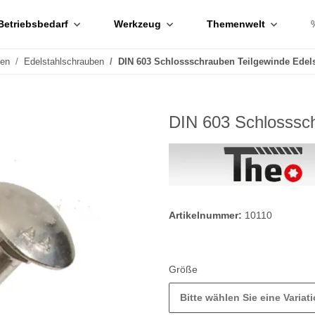
Betriebsbedarf
Werkzeug
Themenwelt
ben
Edelstahlschrauben
DIN 603 Schlossschrauben Teilgewinde Edels
DIN 603 Schlosssch
Artikelnummer:
10110
Größe
Bitte wählen Sie eine Variati