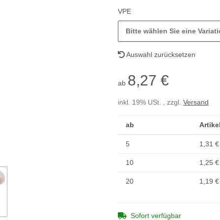
VPE
Bitte wählen Sie eine Variati
Auswahl zurücksetzen
8,27 €
ab
inkl. 19% USt. , zzgl.
Versand
ab
Artike
5
1,31 €
10
1,25 €
20
1,19 €
Sofort verfügbar