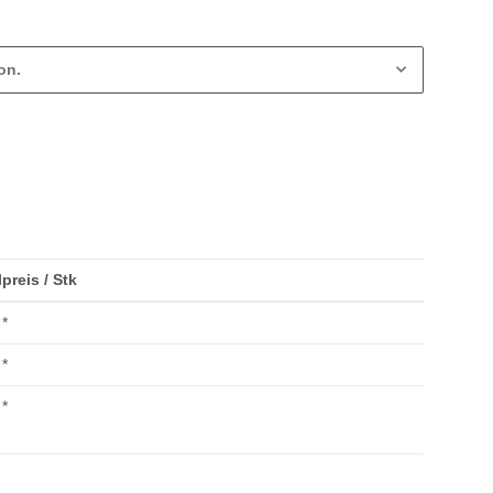
on.
lpreis / Stk
*
*
*