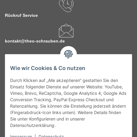
Rückruf Service
kontakt@theo-schrauben.de
Wie wir Cookies & Co nutzen
Durch Klicken auf „Alle akzeptieren“ gestatten Sie den
Service
Einsatz folgender Dienste auf unserer Website: YouTube,
Vimeo, Brevo, ReCaptcha, Google Analytics 4, Google Ads
Conversion Tracking, PayPal Express Checkout und
Gesetzliche Informationen
Ratenzahlung. Sie können die Einstellung jederzeit ändern
(Fingerabdruck-Icon links unten). Weitere Details finden
Alle technischen Angaben ohne Gewähr. Irrtümer und fehlerhafte
Sie unter
Konfigurieren
und in unserer
Angaben vorbehalten. Wenn Sie Datenblätter oder spezielle
Datenschutzerklärung
.
technische Eigenschaften benötigen, wenden Sie sich bitte an
Impressum
|
Datenschutz
unseren Kundenservice. Abbildungen der Artikel können