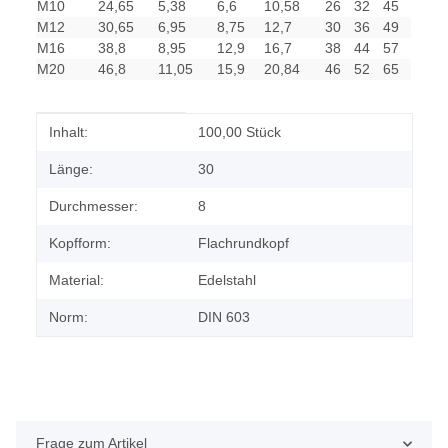
M10
24,65
5,38
6,6
10,58
26
32
45
M12
30,65
6,95
8,75
12,7
30
36
49
M16
38,8
8,95
12,9
16,7
38
44
57
M20
46,8
11,05
15,9
20,84
46
52
65
Produkteigenschaft
Wert
Inhalt:
100,00 Stück
Länge:
30
Durchmesser:
8
Kopfform:
Flachrundkopf
Material:
Edelstahl
Norm:
DIN 603
Frage zum Artikel