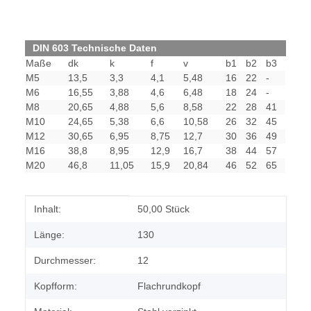
DIN 603 Technische Daten
Maße
dk
k
f
v
b1
b2
b3
M5
13,5
3,3
4,1
5,48
16
22
-
M6
16,55
3,88
4,6
6,48
18
24
-
M8
20,65
4,88
5,6
8,58
22
28
41
M10
24,65
5,38
6,6
10,58
26
32
45
M12
30,65
6,95
8,75
12,7
30
36
49
M16
38,8
8,95
12,9
16,7
38
44
57
M20
46,8
11,05
15,9
20,84
46
52
65
Produkteigenschaft
Wert
Inhalt:
50,00 Stück
Länge:
130
Durchmesser:
12
Kopfform:
Flachrundkopf