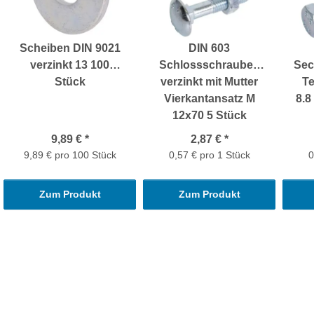
Scheiben DIN 9021
DIN 603
verzinkt 13 100
Schlossschrauben
Sec
Stück
verzinkt mit Mutter
Te
Vierkantansatz M
8.8
12x70 5 Stück
9,89 €
*
2,87 €
*
9,89 € pro 100 Stück
0,57 € pro 1 Stück
0
Zum Produkt
Zum Produkt