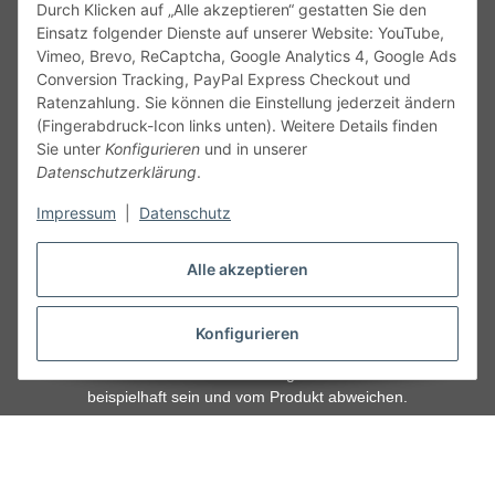
Durch Klicken auf „Alle akzeptieren“ gestatten Sie den
kontakt@theo-schrauben.de
Einsatz folgender Dienste auf unserer Website: YouTube,
Vimeo, Brevo, ReCaptcha, Google Analytics 4, Google Ads
Conversion Tracking, PayPal Express Checkout und
Ratenzahlung. Sie können die Einstellung jederzeit ändern
(Fingerabdruck-Icon links unten). Weitere Details finden
Sie unter
Konfigurieren
und in unserer
Datenschutzerklärung
.
Service
Impressum
|
Datenschutz
Gesetzliche Informationen
Alle akzeptieren
Alle technischen Angaben ohne Gewähr. Irrtümer und fehlerhafte
Angaben vorbehalten. Wenn Sie Datenblätter oder spezielle
Konfigurieren
technische Eigenschaften benötigen, wenden Sie sich bitte an
unseren Kundenservice. Abbildungen der Artikel können
beispielhaft sein und vom Produkt abweichen.
Vertrag widerrufen