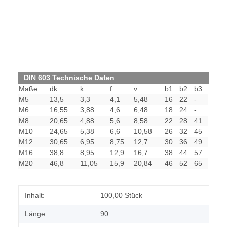
DIN 603 Technische Daten
Maße
dk
k
f
v
b1
b2
b3
M5
13,5
3,3
4,1
5,48
16
22
-
M6
16,55
3,88
4,6
6,48
18
24
-
M8
20,65
4,88
5,6
8,58
22
28
41
M10
24,65
5,38
6,6
10,58
26
32
45
M12
30,65
6,95
8,75
12,7
30
36
49
M16
38,8
8,95
12,9
16,7
38
44
57
M20
46,8
11,05
15,9
20,84
46
52
65
Produkteigenschaft
Wert
Inhalt:
100,00 Stück
Länge:
90