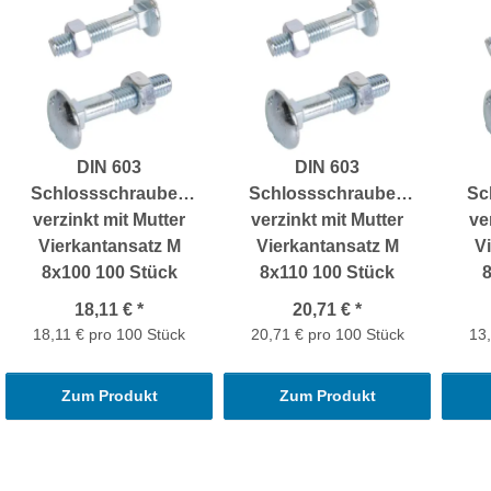
DIN 603
DIN 603
Schlossschrauben
Schlossschrauben
Sc
verzinkt mit Mutter
verzinkt mit Mutter
ve
Vierkantansatz M
Vierkantansatz M
V
8x100 100 Stück
8x110 100 Stück
18,11 €
*
20,71 €
*
18,11 € pro 100 Stück
20,71 € pro 100 Stück
13,
Zum Produkt
Zum Produkt