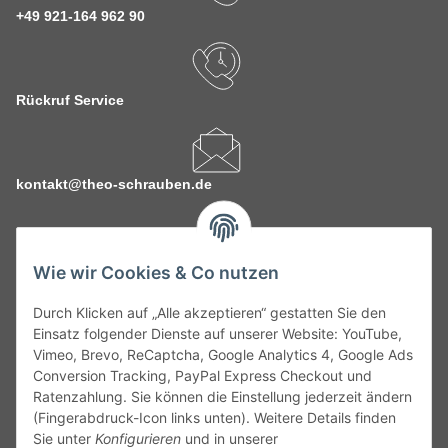
+49 921-164 962 90
Rückruf Service
kontakt@theo-schrauben.de
Wie wir Cookies & Co nutzen
Durch Klicken auf „Alle akzeptieren“ gestatten Sie den
Service
Einsatz folgender Dienste auf unserer Website: YouTube,
Vimeo, Brevo, ReCaptcha, Google Analytics 4, Google Ads
Conversion Tracking, PayPal Express Checkout und
Gesetzliche Informationen
Ratenzahlung. Sie können die Einstellung jederzeit ändern
(Fingerabdruck-Icon links unten). Weitere Details finden
Alle technischen Angaben ohne Gewähr. Irrtümer und fehlerhafte
Sie unter
Konfigurieren
und in unserer