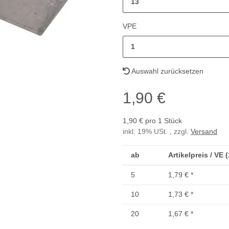
13
VPE
1
Auswahl zurücksetzen
1,90 €
1,90 € pro 1 Stück
inkl. 19% USt. , zzgl.
Versand
ab
Artikelpreis / VE 
5
1,79 €
*
10
1,73 €
*
20
1,67 €
*