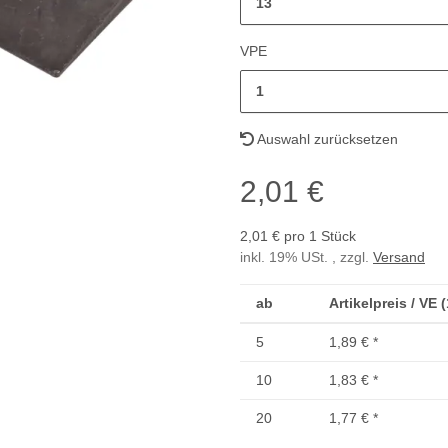
13
VPE
1
Auswahl zurücksetzen
2,01 €
2,01 € pro 1 Stück
inkl. 19% USt. , zzgl.
Versand
ab
Artikelpreis / VE 
5
1,89 €
*
10
1,83 €
*
20
1,77 €
*