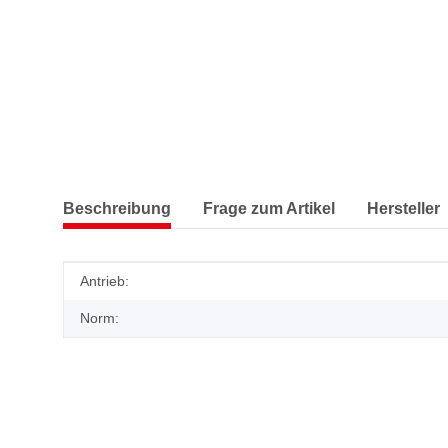
Beschreibung
Frage zum Artikel
Hersteller
Produkteigenschaft
Wert
Antrieb:
Norm: