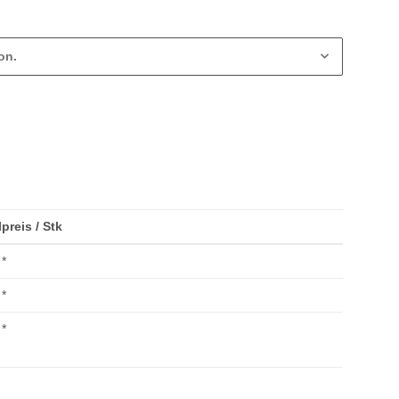
on.
lpreis / Stk
*
*
*