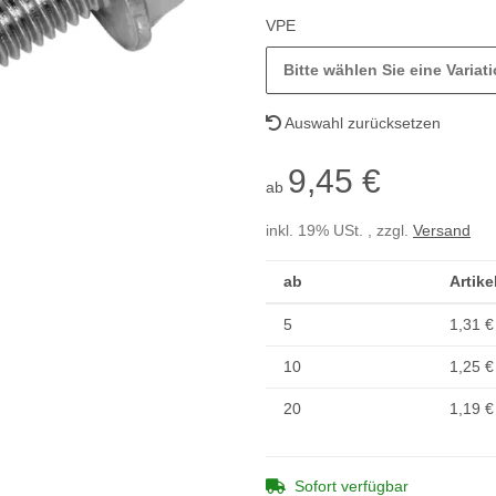
VPE
Bitte wählen Sie eine Variati
Auswahl zurücksetzen
9,45 €
ab
inkl. 19% USt. , zzgl.
Versand
ab
Artike
5
1,31 €
10
1,25 €
20
1,19 €
Sofort verfügbar