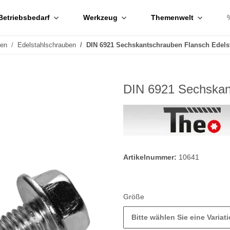
Betriebsbedarf
Werkzeug
Themenwelt
ben
Edelstahlschrauben
DIN 6921 Sechskantschrauben Flansch Edels
DIN 6921 Sechskan
Artikelnummer:
10641
Größe
Bitte wählen Sie eine Variati