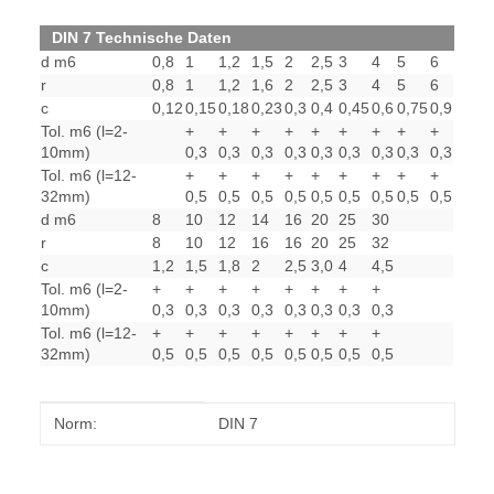
DIN 7 Technische Daten
d m6
0,8
1
1,2
1,5
2
2,5
3
4
5
6
r
0,8
1
1,2
1,6
2
2,5
3
4
5
6
c
0,12
0,15
0,18
0,23
0,3
0,4
0,45
0,6
0,75
0,9
Tol. m6 (l=2-
+
+
+
+
+
+
+
+
+
10mm)
0,3
0,3
0,3
0,3
0,3
0,3
0,3
0,3
0,3
Tol. m6 (l=12-
+
+
+
+
+
+
+
+
+
32mm)
0,5
0,5
0,5
0,5
0,5
0,5
0,5
0,5
0,5
d m6
8
10
12
14
16
20
25
30
r
8
10
12
16
16
20
25
32
c
1,2
1,5
1,8
2
2,5
3,0
4
4,5
Tol. m6 (l=2-
+
+
+
+
+
+
+
+
10mm)
0,3
0,3
0,3
0,3
0,3
0,3
0,3
0,3
Tol. m6 (l=12-
+
+
+
+
+
+
+
+
32mm)
0,5
0,5
0,5
0,5
0,5
0,5
0,5
0,5
Produkteigenschaft
Wert
Norm:
DIN 7