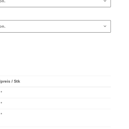
on.
on.
lpreis / Stk
*
*
*