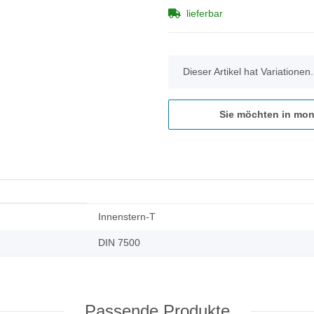
lieferbar
x
Dieser Artikel hat Variationen
Sie möchten in mon
Innenstern-T
DIN 7500
Passende Produkte