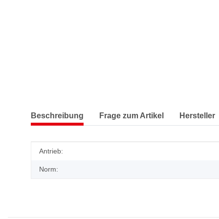
Beschreibung
Frage zum Artikel
Hersteller
Produkteigenschaft
Wert
Antrieb:
Norm: