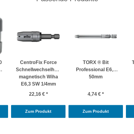
0
CentroFix Force
TORX ® Bit
Schnellwechselhalter
Professional E6,3
magnetisch Wiha
50mm
E6,3 SW 1/4mm
22,16 €
*
4,74 €
*
Zum Produkt
Zum Produkt