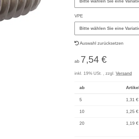
Bitte wählen Sie eine Variati
VPE
Bitte wählen Sie eine Variati
Auswahl zurücksetzen
7,54 €
ab
inkl. 19% USt. , zzgl.
Versand
ab
Artike
5
1,31 €
10
1,25 €
20
1,19 €