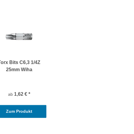
Torx Bits C6,3 1/4Z
25mm Wiha
1,62 €
*
ab
Zum Produkt