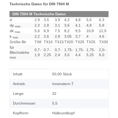
Technische Daten für DIN 7504 M
DIN 7504 M Technische Daten
d
2,9
3,5
3,9
4,2
4,8
5,5
6,3
dp
2,3
2,8
3,1
3,6
4,1
4,8
5,8
max.
dk
5,6
6,9
7,5
8,2
9,5
10,8
12,5
max.
k
2,2
2,6
2,8
3,05
3,7
4
4,6
max.
Größe Bit
TX8
TX10
TX15
TX20
TX25
TX25
TX30
für
0,7-
0,7-
0,7-
1,75-
1,75-
1,75-
2,0-
Blechstärke
1,9
2,25
2,4
3,0
4,4
5,25
6,0
mm
Produkteigenschaft
Wert
Inhalt:
50,00 Stück
Antrieb:
Innenstern-T
Länge:
32
Durchmesser:
5,5
Kopfform:
Halbrundkopf