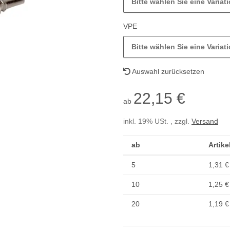
Bitte wählen Sie eine Variati
VPE
Bitte wählen Sie eine Variati
Auswahl zurücksetzen
22,15 €
ab
inkl. 19% USt. , zzgl.
Versand
ab
Artike
5
1,31 €
10
1,25 €
20
1,19 €