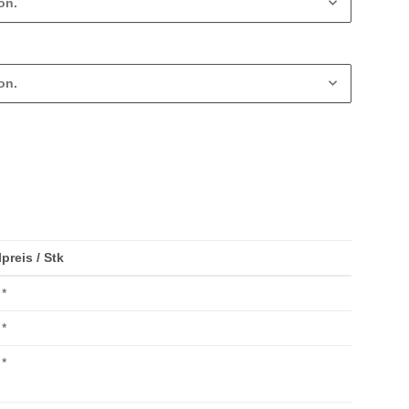
on.
on.
lpreis / Stk
*
*
*