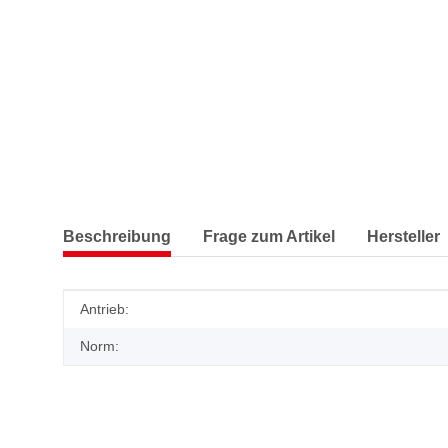
Beschreibung
Frage zum Artikel
Hersteller
Produkteigenschaft
Wert
Antrieb:
Norm: