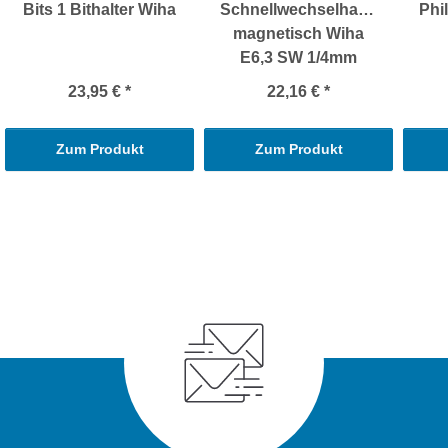
Bits 1 Bithalter Wiha
Schnellwechselhalter
Phi
magnetisch Wiha
E6,3 SW 1/4mm
23,95 €
*
22,16 €
*
Zum Produkt
Zum Produkt