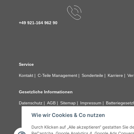
+49 921-164 962 90
Service
Kontakt
C-Teile Management
Sonderteile
Karriere
Ver
Gesetzliche Informationen
Datenschutz
AGB
Sitemap
Impressum
Batteriegeset
Wie wir Cookies & Co nutzen
Alle technischen Angaben ohne Gewähr. Irrtümer und fehle
unseren Kundens
Durch Klicken auf „Alle akzeptieren“ gestatten Sie 
ReCaptcha, Google Analytics 4, Google Ads Convers