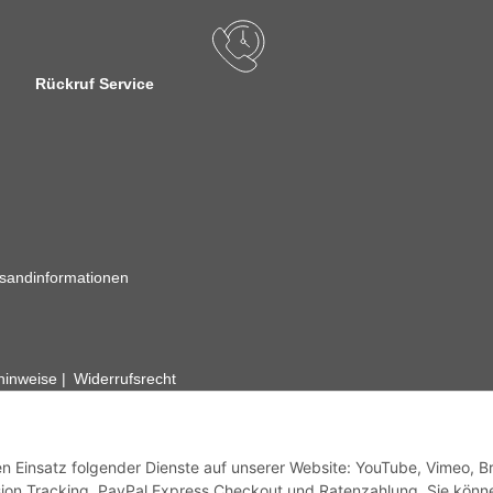
Rückruf Service
sandinformationen
zhinweise
Widerrufsrecht
rhafte Angaben vorbehalten. Wenn Sie Datenblätter oder spezielle tec
ervice. Abbildungen der Artikel können beispielhaft sein und vom Pr
den Einsatz folgender Dienste auf unserer Website: YouTube, Vimeo, B
ion Tracking, PayPal Express Checkout und Ratenzahlung. Sie könn