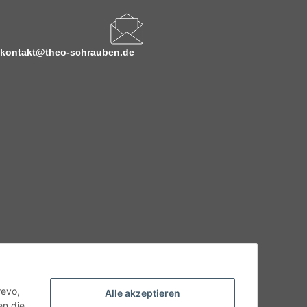
kontakt@theo-schrauben.de
hnische Eigenschaften benötigen, wenden Sie sich bitte an
odukt abweichen.
revo,
Alle akzeptieren
en die