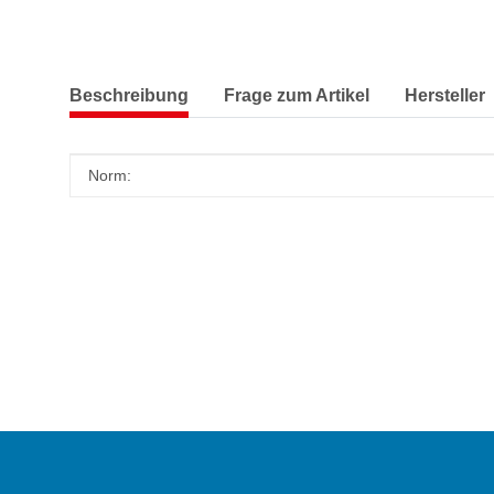
Beschreibung
Frage zum Artikel
Hersteller
Produkteigenschaft
Wert
Norm: