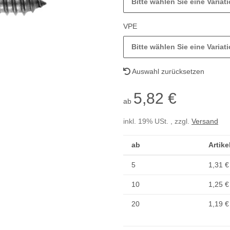
Bitte wählen Sie eine Variati
VPE
Bitte wählen Sie eine Variati
Auswahl zurücksetzen
5,82 €
ab
inkl. 19% USt. , zzgl.
Versand
ab
Artike
5
1,31 €
10
1,25 €
20
1,19 €