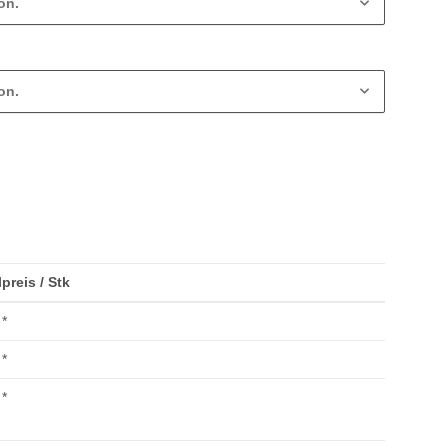
on.
on.
lpreis / Stk
*
*
*