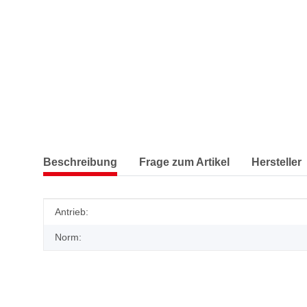
Beschreibung
Frage zum Artikel
Hersteller
Produkteigenschaft
Wert
Antrieb:
Norm: