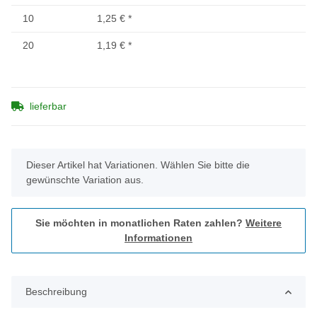
10
1,25 €
*
20
1,19 €
*
lieferbar
x
Dieser Artikel hat Variationen. Wählen Sie bitte die
gewünschte Variation aus.
Sie möchten in monatlichen Raten zahlen?
Weitere
Informationen
Beschreibung