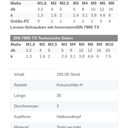
Maße
M1,6
M2
M2,5
M3
M4
M5
M6
M8
dk
3,2
4
5
6
8
10
12
16
k
1,3
1,6
2
2,4
3,1
3,8
4,6
6
Größe-PZ
0
1
1
1
2
2
3
4
Linsen-Schrauben mit Innenstern
DIN 7985 TX
DIN 7985 TX Technische Daten
Maße
M1,6
M2
M2,5
M3
M4
M5
M6
M8
M10
dk
3,2
4
5
6
8
10
12
16
20
k
1,3
1,6
2
2,4
3,1
3,8
4,6
6
7,5
Produkteigenschaft
Wert
Inhalt:
200,00 Stück
Antrieb:
Kreuzschlitz-H
Länge:
30
Durchmesser:
3
Kopfform:
Halbrundkopf
Material:
Stahl verzinkt