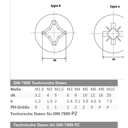
DIN 7985 Technische Daten
Maße
M1,6
M2
M2,5
M3
M4
M5
M6
M8
M10
dk
3,2
4
5
6
8
10
12
16
20
k
1,3
1,6
2
2,4
3,1
3,8
4,6
6
7,5
PH-Größe
0
1
1
1
2
2
3
4
4
PZ
Technische Daten für DIN 7985
Technische Daten für DIN 7985 PZ