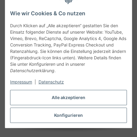
Wie wir Cookies & Co nutzen
Durch Klicken auf „Alle akzeptieren“ gestatten Sie den
Service
Einsatz folgender Dienste auf unserer Website: YouTube,
Vimeo, Brevo, ReCaptcha, Google Analytics 4, Google Ads
Conversion Tracking, PayPal Express Checkout und
Gesetzliche Informationen
Ratenzahlung. Sie können die Einstellung jederzeit ändern
(Fingerabdruck-Icon links unten). Weitere Details finden
Alle technischen Angaben ohne Gewähr. Irrtümer und fehlerhafte
Sie unter
Konfigurieren
und in unserer
Angaben vorbehalten. Wenn Sie Datenblätter oder spezielle
Datenschutzerklärung
.
technische Eigenschaften benötigen, wenden Sie sich bitte an
Impressum
|
Datenschutz
unseren Kundenservice. Abbildungen der Artikel können
beispielhaft sein und vom Produkt abweichen.
Alle akzeptieren
Vertrag widerrufen
Konfigurieren
* Alle Preise inkl. gesetzlicher USt., zzgl.
Versand