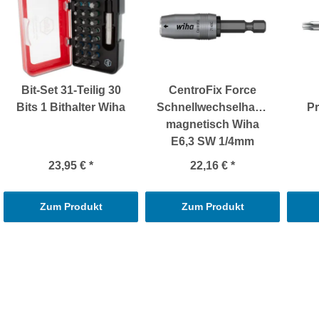
Bit-Set 31-Teilig 30
CentroFix Force
Bits 1 Bithalter Wiha
Schnellwechselhalter
Pr
magnetisch Wiha
E6,3 SW 1/4mm
23,95 €
*
22,16 €
*
Zum Produkt
Zum Produkt