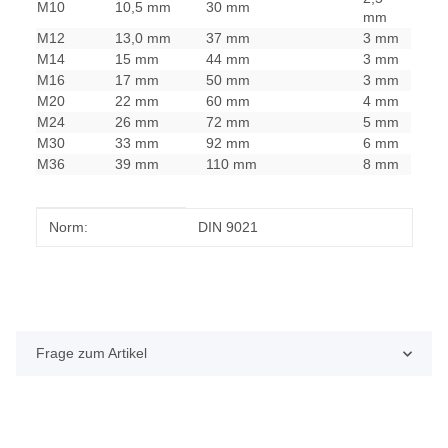
M10
10,5 mm
30 mm
mm
M12
13,0 mm
37 mm
3 mm
M14
15 mm
44 mm
3 mm
M16
17 mm
50 mm
3 mm
M20
22 mm
60 mm
4 mm
M24
26 mm
72 mm
5 mm
M30
33 mm
92 mm
6 mm
M36
39 mm
110 mm
8 mm
Produkteigenschaft
Wert
Norm:
DIN 9021
Frage zum Artikel