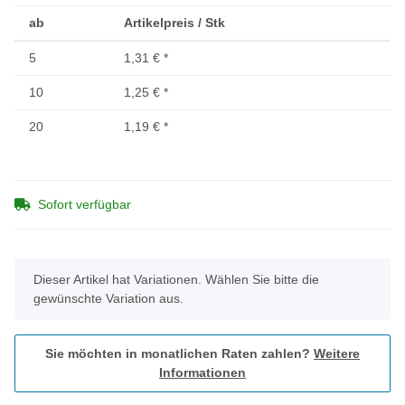
ab
Artikelpreis / Stk
5
1,31 €
*
10
1,25 €
*
20
1,19 €
*
Sofort verfügbar
x
Dieser Artikel hat Variationen. Wählen Sie bitte die
gewünschte Variation aus.
Sie möchten in monatlichen Raten zahlen?
Weitere
Informationen