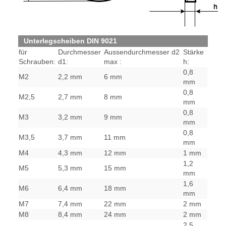
Unterlegscheiben DIN 9021
für
Durchmesser
Aussendurchmesser d2
Stärke
Schrauben:
d1:
max :
h:
0,8
M2
2,2 mm
6 mm
mm
0,8
M2,5
2,7 mm
8 mm
mm
0,8
M3
3,2 mm
9 mm
mm
0,8
M3,5
3,7 mm
11 mm
mm
M4
4,3 mm
12 mm
1 mm
1,2
M5
5,3 mm
15 mm
mm
1,6
M6
6,4 mm
18 mm
mm
M7
7,4 mm
22 mm
2 mm
M8
8,4 mm
24 mm
2 mm
2,5