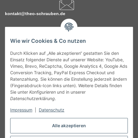
kontakt@theo-schrauben.de
Wie wir Cookies & Co nutzen
Durch Klicken auf „Alle akzeptieren“ gestatten Sie den
Service
Einsatz folgender Dienste auf unserer Website: YouTube,
Vimeo, Brevo, ReCaptcha, Google Analytics 4, Google Ads
Conversion Tracking, PayPal Express Checkout und
Gesetzliche Informationen
Ratenzahlung. Sie können die Einstellung jederzeit ändern
(Fingerabdruck-Icon links unten). Weitere Details finden
Alle technischen Angaben ohne Gewähr. Irrtümer und fehlerhafte
Sie unter
Konfigurieren
und in unserer
Angaben vorbehalten. Wenn Sie Datenblätter oder spezielle
Datenschutzerklärung
.
technische Eigenschaften benötigen, wenden Sie sich bitte an
Impressum
|
Datenschutz
unseren Kundenservice. Abbildungen der Artikel können
beispielhaft sein und vom Produkt abweichen.
Alle akzeptieren
Vertrag widerrufen