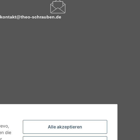
kontakt@theo-schrauben.de
hnische Eigenschaften benötigen, wenden Sie sich bitte an
odukt abweichen.
revo,
Alle akzeptieren
en die
r