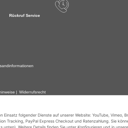
Rückruf Service
sandinformationen
zhinweise
Widerrufsrecht
rhafte Angaben vorbehalten. Wenn Sie Datenblätter oder spezielle tec
ervice. Abbildungen der Artikel können beispielhaft sein und vom Pr
den Einsatz folgender Dienste auf unserer Website: YouTube, Vimeo, B
ion Tracking, PayPal Express Checkout und Ratenzahlung. Sie könn
s unten). Weitere Details finden Sie unter
Konfigurieren
und in unsere