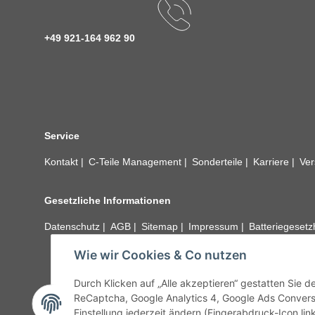
+49 921-164 962 90
Service
Kontakt
C-Teile Management
Sonderteile
Karriere
Ver
Gesetzliche Informationen
Datenschutz
AGB
Sitemap
Impressum
Batteriegeset
Wie wir Cookies & Co nutzen
Alle technischen Angaben ohne Gewähr. Irrtümer und fehle
unseren Kundens
Durch Klicken auf „Alle akzeptieren“ gestatten Sie 
ReCaptcha, Google Analytics 4, Google Ads Convers
Einstellung jederzeit ändern (Fingerabdruck-Icon link