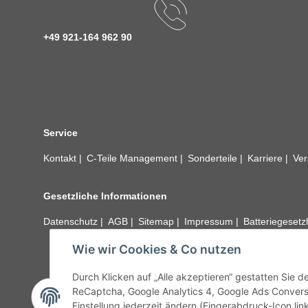
+49 921-164 962 90
Service
Kontakt
C-Teile Management
Sonderteile
Karriere
Ver
Gesetzliche Informationen
Datenschutz
AGB
Sitemap
Impressum
Batteriegeset
Wie wir Cookies & Co nutzen
Alle technischen Angaben ohne Gewähr. Irrtümer und fehle
unseren Kundens
Durch Klicken auf „Alle akzeptieren“ gestatten Sie 
ReCaptcha, Google Analytics 4, Google Ads Convers
Einstellung jederzeit ändern (Fingerabdruck-Icon link