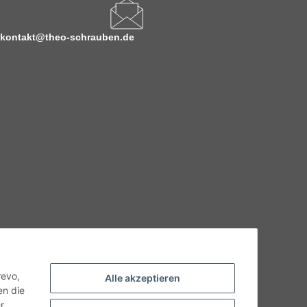
kontakt@theo-schrauben.de
hnische Eigenschaften benötigen, wenden Sie sich bitte an
odukt abweichen.
revo,
Alle akzeptieren
en die
r