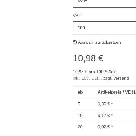
6x35
VPE
100
Auswahl zurücksetzen
10,98 €
10,98 € pro 100 Stück
inkl. 19% USt. , zzgl.
Versand
ab
Artikelpreis / VE (
5
9,35 €
*
10
9,17 €
*
20
9,02 €
*