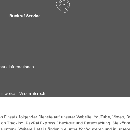
Rückruf Service
sandinformationen
zhinweise
Widerrufsrecht
rhafte Angaben vorbehalten. Wenn Sie Datenblätter oder spezielle tec
ervice. Abbildungen der Artikel können beispielhaft sein und vom Pr
den Einsatz folgender Dienste auf unserer Website: YouTube, Vimeo, B
ion Tracking, PayPal Express Checkout und Ratenzahlung. Sie könn
s unten). Weitere Details finden Sie unter
Konfigurieren
und in unsere