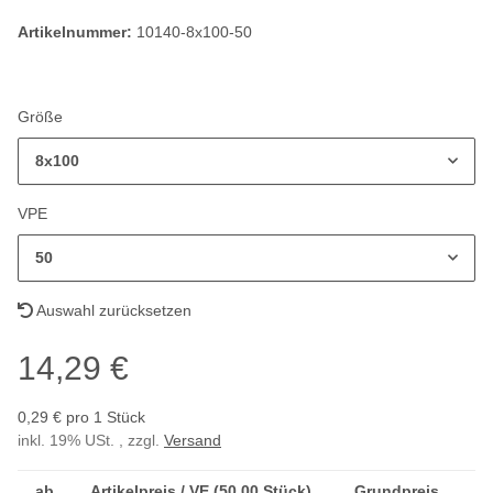
Artikelnummer:
10140-8x100-50
Größe
8x100
VPE
50
Auswahl zurücksetzen
14,29 €
0,29 € pro 1 Stück
inkl. 19% USt. , zzgl.
Versand
ab
Artikelpreis / VE (50,00 Stück)
Grundpreis