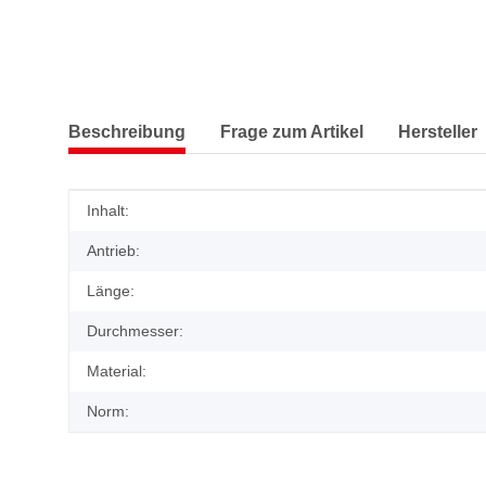
Beschreibung
Frage zum Artikel
Hersteller
Produkteigenschaft
Wert
Inhalt:
Antrieb:
Länge:
Durchmesser:
Material:
Norm: