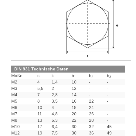
DIN 931 Technische Daten
Maße
s
k
b
b
b
1
2
3
M2
4
1,4
10
-
-
M3
5,5
2
12
-
-
M4
7
2,8
14
-
-
M5
8
3,5
16
22
-
M6
10
4
18
24
-
M7
11
4,8
20
26
-
M8
13
5,3
22
28
-
M10
17
6,4
30
32
45
M12
19
7,5
30
36
49