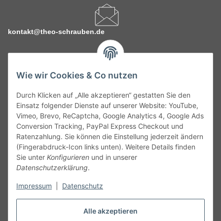
kontakt@theo-schrauben.de
Wie wir Cookies & Co nutzen
Durch Klicken auf „Alle akzeptieren“ gestatten Sie den
Service
Einsatz folgender Dienste auf unserer Website: YouTube,
Vimeo, Brevo, ReCaptcha, Google Analytics 4, Google Ads
Conversion Tracking, PayPal Express Checkout und
Gesetzliche Informationen
Ratenzahlung. Sie können die Einstellung jederzeit ändern
(Fingerabdruck-Icon links unten). Weitere Details finden
Alle technischen Angaben ohne Gewähr. Irrtümer und fehlerhafte
Sie unter
Konfigurieren
und in unserer
Angaben vorbehalten. Wenn Sie Datenblätter oder spezielle
Datenschutzerklärung
.
technische Eigenschaften benötigen, wenden Sie sich bitte an
Impressum
|
Datenschutz
unseren Kundenservice. Abbildungen der Artikel können
beispielhaft sein und vom Produkt abweichen.
Alle akzeptieren