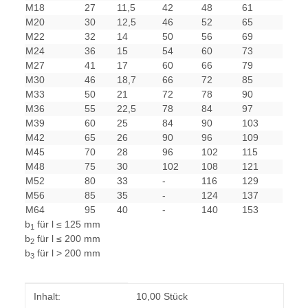
M18
27
11,5
42
48
61
M20
30
12,5
46
52
65
M22
32
14
50
56
69
M24
36
15
54
60
73
M27
41
17
60
66
79
M30
46
18,7
66
72
85
M33
50
21
72
78
90
M36
55
22,5
78
84
97
M39
60
25
84
90
103
M42
65
26
90
96
109
M45
70
28
96
102
115
M48
75
30
102
108
121
M52
80
33
-
116
129
M56
85
35
-
124
137
M64
95
40
-
140
153
b
für l ≤ 125 mm
1
b
für l ≤ 200 mm
2
b
für l > 200 mm
3
Produkteigenschaft
Wert
Inhalt:
10,00 Stück