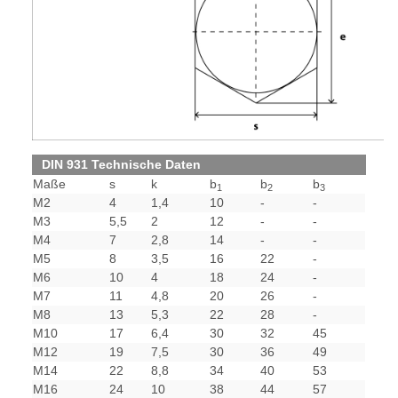
DIN 931 Technische Daten
Maße
s
k
b
b
b
1
2
3
M2
4
1,4
10
-
-
M3
5,5
2
12
-
-
M4
7
2,8
14
-
-
M5
8
3,5
16
22
-
M6
10
4
18
24
-
M7
11
4,8
20
26
-
M8
13
5,3
22
28
-
M10
17
6,4
30
32
45
M12
19
7,5
30
36
49
M14
22
8,8
34
40
53
M16
24
10
38
44
57