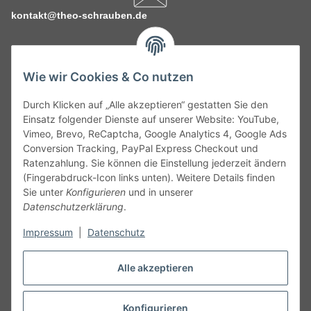
kontakt@theo-schrauben.de
Wie wir Cookies & Co nutzen
Durch Klicken auf „Alle akzeptieren“ gestatten Sie den
Service
Einsatz folgender Dienste auf unserer Website: YouTube,
Vimeo, Brevo, ReCaptcha, Google Analytics 4, Google Ads
Conversion Tracking, PayPal Express Checkout und
Gesetzliche Informationen
Ratenzahlung. Sie können die Einstellung jederzeit ändern
(Fingerabdruck-Icon links unten). Weitere Details finden
Alle technischen Angaben ohne Gewähr. Irrtümer und fehlerhafte
Sie unter
Konfigurieren
und in unserer
Angaben vorbehalten. Wenn Sie Datenblätter oder spezielle
Datenschutzerklärung
.
technische Eigenschaften benötigen, wenden Sie sich bitte an
Impressum
|
Datenschutz
unseren Kundenservice. Abbildungen der Artikel können
beispielhaft sein und vom Produkt abweichen.
Alle akzeptieren
Vertrag widerrufen
Konfigurieren