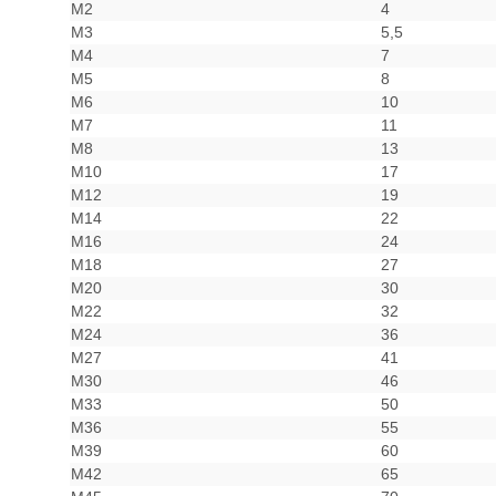
M2
4
M3
5,5
M4
7
M5
8
M6
10
M7
11
M8
13
M10
17
M12
19
M14
22
M16
24
M18
27
M20
30
M22
32
M24
36
M27
41
M30
46
M33
50
M36
55
M39
60
M42
65