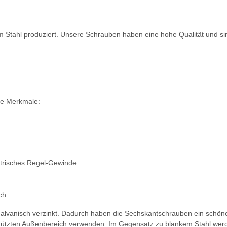
 Stahl produziert. Unsere Schrauben haben eine hohe Qualität und si
de Merkmale:
trisches Regel-Gewinde
ch
galvanisch verzinkt. Dadurch haben die Sechskantschrauben ein schöne
ützten Außenbereich verwenden. Im Gegensatz zu blankem Stahl werd