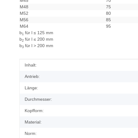
M45
70
M48
75
M52
80
M56
85
M64
95
b
für l ≤ 125 mm
1
b
für l ≤ 200 mm
2
b
für l > 200 mm
3
Produkteigenschaft
Wert
Inhalt:
Antrieb:
Länge:
Durchmesser:
Kopfform:
Material:
Norm: