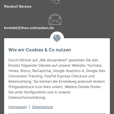
Rückruf Service
kontakt@theo-schrauben.de
Wie wir Cookies & Co nutzen
Durch Klicken auf „Alle akzeptieren“ gestatten Sie den
Service
Einsatz folgender Dienste auf unserer Website: YouTube,
Vimeo, Brevo, ReCaptcha, Google Analytics 4, Google Ads
Conversion Tracking, PayPal Express Checkout und
Gesetzliche Informationen
Ratenzahlung. Sie können die Einstellung jederzeit ändern
(Fingerabdruck-Icon links unten). Weitere Details finden
Alle technischen Angaben ohne Gewähr. Irrtümer und fehlerhafte
Sie unter
Konfigurieren
und in unserer
Angaben vorbehalten. Wenn Sie Datenblätter oder spezielle
Datenschutzerklärung
.
technische Eigenschaften benötigen, wenden Sie sich bitte an
Impressum
|
Datenschutz
unseren Kundenservice. Abbildungen der Artikel können
beispielhaft sein und vom Produkt abweichen.