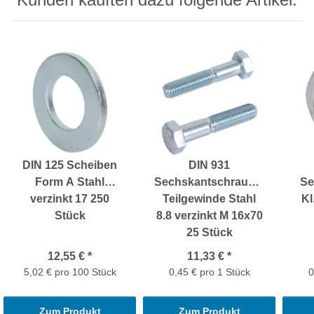
DIN 125 Scheiben
DIN 931
Form A Stahl
Sechskantschrauben
Se
verzinkt 17 250
Teilgewinde Stahl
Kl
Stück
8.8 verzinkt M 16x70
25 Stück
12,55 €
*
11,33 €
*
5,02 € pro 100 Stück
0,45 € pro 1 Stück
0
Zum Produkt
Zum Produkt