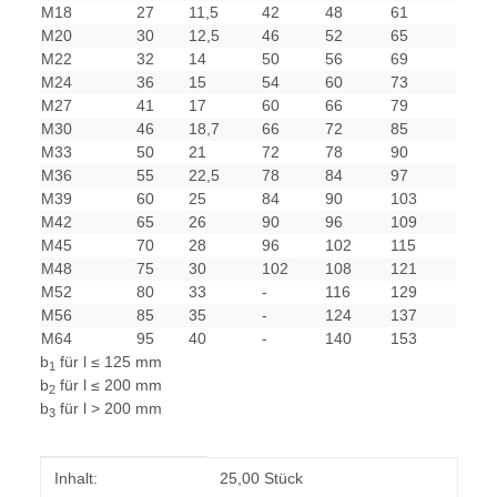
M18
27
11,5
42
48
61
M20
30
12,5
46
52
65
M22
32
14
50
56
69
M24
36
15
54
60
73
M27
41
17
60
66
79
M30
46
18,7
66
72
85
M33
50
21
72
78
90
M36
55
22,5
78
84
97
M39
60
25
84
90
103
M42
65
26
90
96
109
M45
70
28
96
102
115
M48
75
30
102
108
121
M52
80
33
-
116
129
M56
85
35
-
124
137
M64
95
40
-
140
153
b
für l ≤ 125 mm
1
b
für l ≤ 200 mm
2
b
für l > 200 mm
3
Produkteigenschaft
Wert
Inhalt:
25,00 Stück