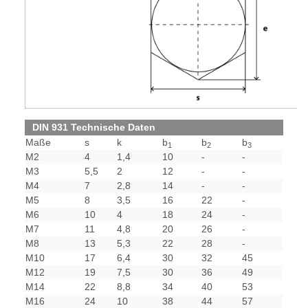
DIN 931 Technische Daten
Maße
s
k
b
b
b
1
2
3
M2
4
1,4
10
-
-
M3
5,5
2
12
-
-
M4
7
2,8
14
-
-
M5
8
3,5
16
22
-
M6
10
4
18
24
-
M7
11
4,8
20
26
-
M8
13
5,3
22
28
-
M10
17
6,4
30
32
45
M12
19
7,5
30
36
49
M14
22
8,8
34
40
53
M16
24
10
38
44
57