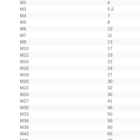
M2
4
M3
5,5
M4
7
M5
8
M6
10
M7
11
M8
13
M10
17
M12
19
M14
22
M16
24
M18
27
M20
30
M22
32
M24
36
M27
41
M30
46
M33
50
M36
55
M39
60
M42
65