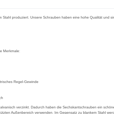
 Stahl produziert. Unsere Schrauben haben eine hohe Qualität und si
de Merkmale:
trisches Regel-Gewinde
ch
galvanisch verzinkt. Dadurch haben die Sechskantschrauben ein schöne
ützten Außenbereich verwenden. Im Gegensatz zu blankem Stahl werd