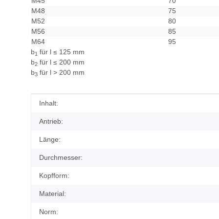
M45
70
M48
75
M52
80
M56
85
M64
95
b
für l ≤ 125 mm
1
b
für l ≤ 200 mm
2
b
für l > 200 mm
3
Produkteigenschaft
Wert
Inhalt:
Antrieb:
Länge:
Durchmesser:
Kopfform:
Material:
Norm: