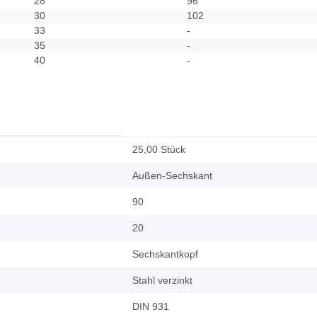
28
96
30
102
33
-
35
-
40
-
25,00 Stück
Außen-Sechskant
90
20
Sechskantkopf
Stahl verzinkt
DIN 931