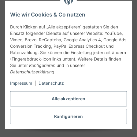
Wie wir Cookies & Co nutzen
Durch Klicken auf „Alle akzeptieren“ gestatten Sie den
Service
Einsatz folgender Dienste auf unserer Website: YouTube,
Vimeo, Brevo, ReCaptcha, Google Analytics 4, Google Ads
Conversion Tracking, PayPal Express Checkout und
Gesetzliche Informationen
Ratenzahlung. Sie können die Einstellung jederzeit ändern
(Fingerabdruck-Icon links unten). Weitere Details finden
Alle technischen Angaben ohne Gewähr. Irrtümer und fehlerhafte
Sie unter
Konfigurieren
und in unserer
Angaben vorbehalten. Wenn Sie Datenblätter oder spezielle
Datenschutzerklärung
.
technische Eigenschaften benötigen, wenden Sie sich bitte an
Impressum
|
Datenschutz
unseren Kundenservice. Abbildungen der Artikel können
beispielhaft sein und vom Produkt abweichen.
Alle akzeptieren
Vertrag widerrufen
Konfigurieren
* Alle Preise inkl. gesetzlicher USt., zzgl.
Versand