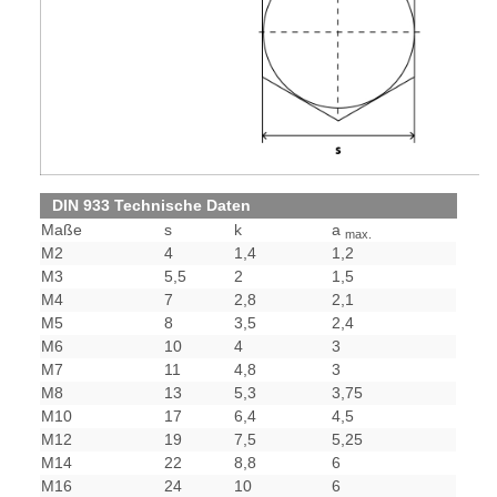
DIN 933 Technische Daten
Maße
s
k
a
max.
M2
4
1,4
1,2
M3
5,5
2
1,5
M4
7
2,8
2,1
M5
8
3,5
2,4
M6
10
4
3
M7
11
4,8
3
M8
13
5,3
3,75
M10
17
6,4
4,5
M12
19
7,5
5,25
M14
22
8,8
6
M16
24
10
6