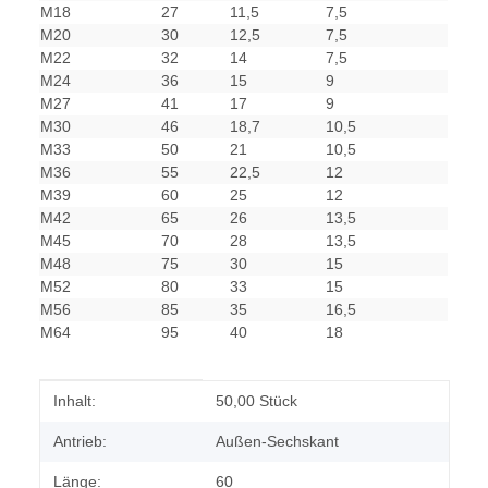
M18
27
11,5
7,5
M20
30
12,5
7,5
M22
32
14
7,5
M24
36
15
9
M27
41
17
9
M30
46
18,7
10,5
M33
50
21
10,5
M36
55
22,5
12
M39
60
25
12
M42
65
26
13,5
M45
70
28
13,5
M48
75
30
15
M52
80
33
15
M56
85
35
16,5
M64
95
40
18
Produkteigenschaft
Wert
Inhalt:
50,00 Stück
Antrieb:
Außen-Sechskant
Länge:
60