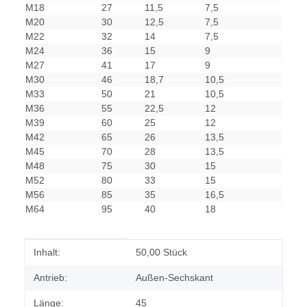
M18
27
11,5
7,5
M20
30
12,5
7,5
M22
32
14
7,5
M24
36
15
9
M27
41
17
9
M30
46
18,7
10,5
M33
50
21
10,5
M36
55
22,5
12
M39
60
25
12
M42
65
26
13,5
M45
70
28
13,5
M48
75
30
15
M52
80
33
15
M56
85
35
16,5
M64
95
40
18
Produkteigenschaft
Wert
Inhalt:
50,00 Stück
Antrieb:
Außen-Sechskant
Länge:
45