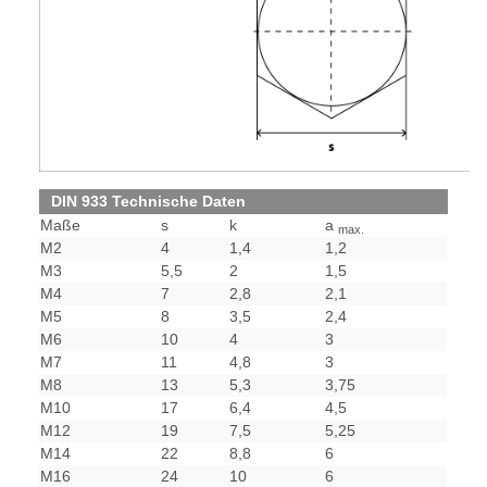
DIN 933 Technische Daten
Maße
s
k
a
max.
M2
4
1,4
1,2
M3
5,5
2
1,5
M4
7
2,8
2,1
M5
8
3,5
2,4
M6
10
4
3
M7
11
4,8
3
M8
13
5,3
3,75
M10
17
6,4
4,5
M12
19
7,5
5,25
M14
22
8,8
6
M16
24
10
6