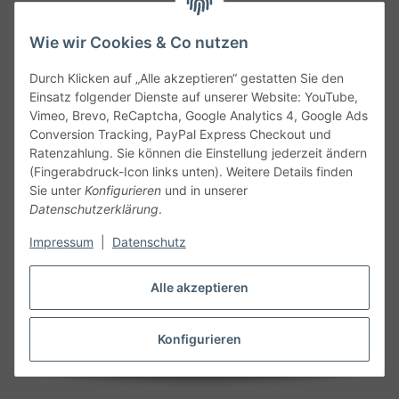
Wie wir Cookies & Co nutzen
Durch Klicken auf „Alle akzeptieren“ gestatten Sie den
Service
Einsatz folgender Dienste auf unserer Website: YouTube,
Vimeo, Brevo, ReCaptcha, Google Analytics 4, Google Ads
Conversion Tracking, PayPal Express Checkout und
Gesetzliche Informationen
Ratenzahlung. Sie können die Einstellung jederzeit ändern
(Fingerabdruck-Icon links unten). Weitere Details finden
Alle technischen Angaben ohne Gewähr. Irrtümer und fehlerhafte
Sie unter
Konfigurieren
und in unserer
Angaben vorbehalten. Wenn Sie Datenblätter oder spezielle
Datenschutzerklärung
.
technische Eigenschaften benötigen, wenden Sie sich bitte an
Impressum
|
Datenschutz
unseren Kundenservice. Abbildungen der Artikel können
beispielhaft sein und vom Produkt abweichen.
Alle akzeptieren
Vertrag widerrufen
Konfigurieren
* Alle Preise inkl. gesetzlicher USt., zzgl.
Versand