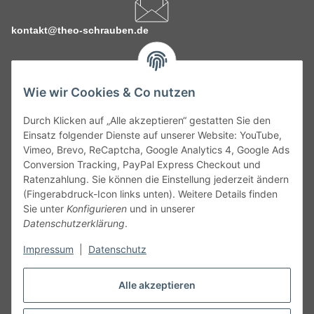
kontakt@theo-schrauben.de
Wie wir Cookies & Co nutzen
Durch Klicken auf „Alle akzeptieren“ gestatten Sie den
Service
Einsatz folgender Dienste auf unserer Website: YouTube,
Vimeo, Brevo, ReCaptcha, Google Analytics 4, Google Ads
Conversion Tracking, PayPal Express Checkout und
Gesetzliche Informationen
Ratenzahlung. Sie können die Einstellung jederzeit ändern
(Fingerabdruck-Icon links unten). Weitere Details finden
Alle technischen Angaben ohne Gewähr. Irrtümer und fehlerhafte
Sie unter
Konfigurieren
und in unserer
Angaben vorbehalten. Wenn Sie Datenblätter oder spezielle
Datenschutzerklärung
.
technische Eigenschaften benötigen, wenden Sie sich bitte an
Impressum
|
Datenschutz
unseren Kundenservice. Abbildungen der Artikel können
beispielhaft sein und vom Produkt abweichen.
Alle akzeptieren
Vertrag widerrufen