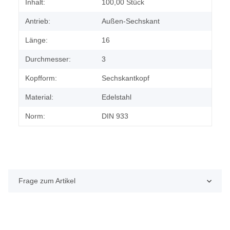
Produkteigenschaft
Wert
Inhalt:
100,00 Stück
Antrieb:
Außen-Sechskant
Länge:
16
Durchmesser:
3
Kopfform:
Sechskantkopf
Material:
Edelstahl
Norm:
DIN 933
Frage zum Artikel