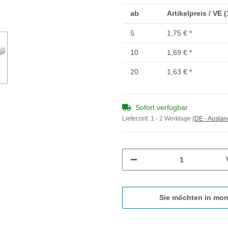
ab
Artikelpreis / VE 
5
1,75 €
*
10
1,69 €
*
20
1,63 €
*
Sofort verfügbar
Lieferzeit:
1 - 2 Werktage
(DE - Ausla
Sie möchten in mon