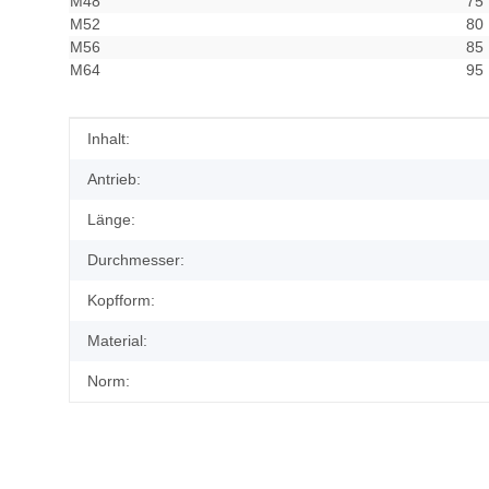
M48
75
M52
80
M56
85
M64
95
Produkteigenschaft
Wert
Inhalt:
Antrieb:
Länge:
Durchmesser:
Kopfform:
Material:
Norm: