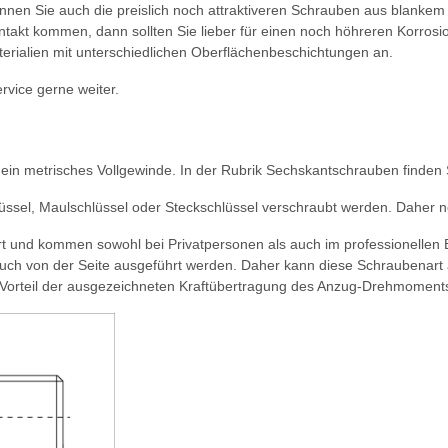
nnen Sie auch die preislich noch attraktiveren Schrauben aus blankem 
takt kommen, dann sollten Sie lieber für einen noch höhreren Korrosio
terialien mit unterschiedlichen Oberflächenbeschichtungen an.
rvice gerne weiter.
in metrisches Vollgewinde. In der Rubrik Sechskantschrauben finden S
üssel, Maulschlüssel oder Steckschlüssel verschraubt werden. Daher 
 und kommen sowohl bei Privatpersonen als auch im professionellen B
ch von der Seite ausgeführt werden. Daher kann diese Schraubenart 
Vorteil der ausgezeichneten Kraftübertragung des Anzug-Drehmoment