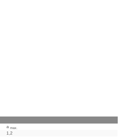
a
max.
1,2