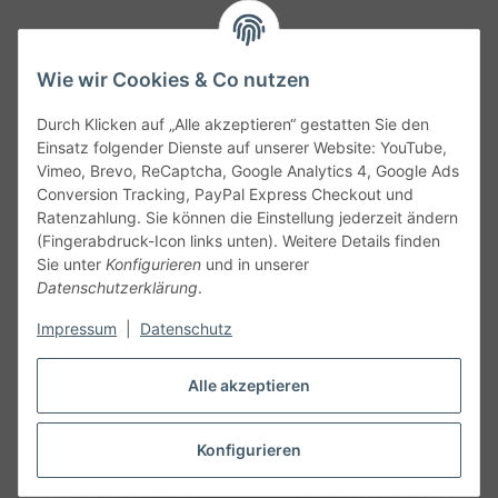
Wie wir Cookies & Co nutzen
Durch Klicken auf „Alle akzeptieren“ gestatten Sie den
Service
Einsatz folgender Dienste auf unserer Website: YouTube,
Vimeo, Brevo, ReCaptcha, Google Analytics 4, Google Ads
Conversion Tracking, PayPal Express Checkout und
Gesetzliche Informationen
Ratenzahlung. Sie können die Einstellung jederzeit ändern
(Fingerabdruck-Icon links unten). Weitere Details finden
Alle technischen Angaben ohne Gewähr. Irrtümer und fehlerhafte
Sie unter
Konfigurieren
und in unserer
Angaben vorbehalten. Wenn Sie Datenblätter oder spezielle
Datenschutzerklärung
.
technische Eigenschaften benötigen, wenden Sie sich bitte an
Impressum
|
Datenschutz
unseren Kundenservice. Abbildungen der Artikel können
beispielhaft sein und vom Produkt abweichen.
Alle akzeptieren
Vertrag widerrufen
Konfigurieren
* Alle Preise inkl. gesetzlicher USt., zzgl.
Versand