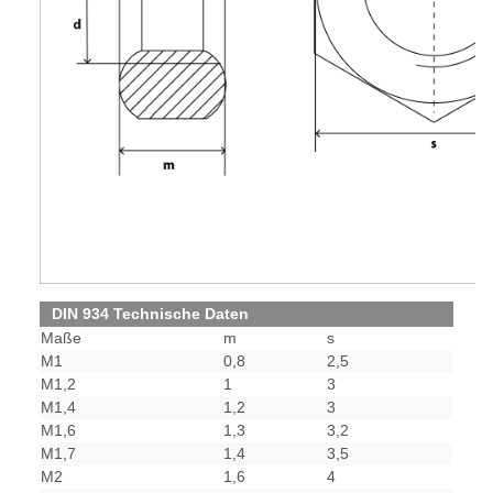
DIN 934 Technische Daten
Maße
m
s
M1
0,8
2,5
M1,2
1
3
M1,4
1,2
3
M1,6
1,3
3,2
M1,7
1,4
3,5
M2
1,6
4