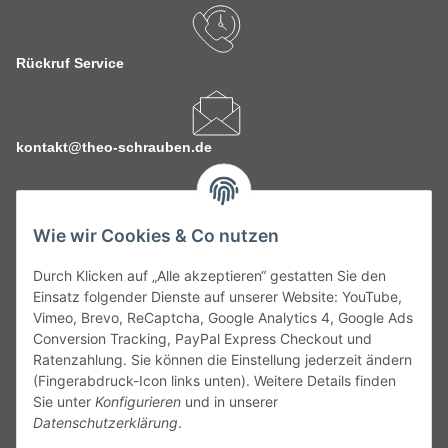
Rückruf Service
kontakt@theo-schrauben.de
Wie wir Cookies & Co nutzen
Durch Klicken auf „Alle akzeptieren“ gestatten Sie den
Service
Einsatz folgender Dienste auf unserer Website: YouTube,
Vimeo, Brevo, ReCaptcha, Google Analytics 4, Google Ads
Conversion Tracking, PayPal Express Checkout und
Gesetzliche Informationen
Ratenzahlung. Sie können die Einstellung jederzeit ändern
(Fingerabdruck-Icon links unten). Weitere Details finden
Alle technischen Angaben ohne Gewähr. Irrtümer und fehlerhafte
Sie unter
Konfigurieren
und in unserer
Angaben vorbehalten. Wenn Sie Datenblätter oder spezielle
Datenschutzerklärung
.
technische Eigenschaften benötigen, wenden Sie sich bitte an