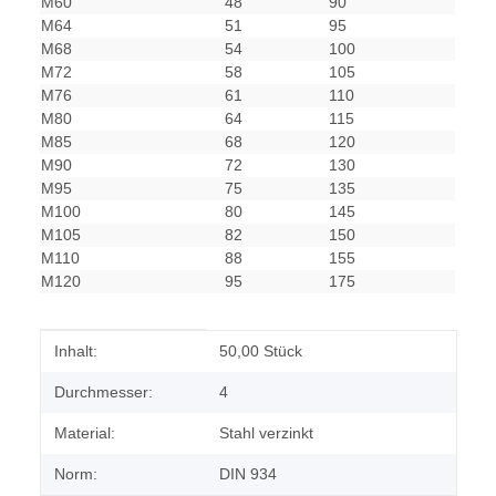
M60
48
90
M64
51
95
M68
54
100
M72
58
105
M76
61
110
M80
64
115
M85
68
120
M90
72
130
M95
75
135
M100
80
145
M105
82
150
M110
88
155
M120
95
175
Produkteigenschaft
Wert
Inhalt:
50,00 Stück
Durchmesser:
4
Material:
Stahl verzinkt
Norm:
DIN 934