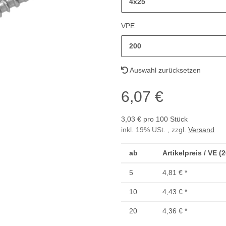
4x25
VPE
200
Auswahl zurücksetzen
6,07 €
3,03 € pro 100 Stück
inkl. 19% USt. , zzgl.
Versand
ab
Artikelpreis / VE (
5
4,81 €
*
10
4,43 €
*
20
4,36 €
*