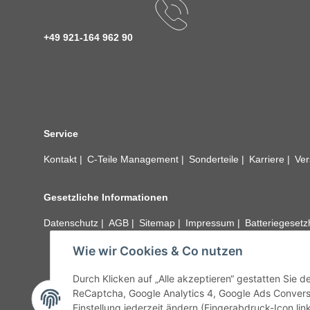
+49 921-164 962 90
Service
Kontakt
C-Teile Management
Sonderteile
Karriere
Ver
Gesetzliche Informationen
Datenschutz
AGB
Sitemap
Impressum
Batteriegeset
Wie wir Cookies & Co nutzen
Alle technischen Angaben ohne Gewähr. Irrtümer und fehle
unseren Kundens
Durch Klicken auf „Alle akzeptieren“ gestatten Sie 
ReCaptcha, Google Analytics 4, Google Ads Convers
Einstellung jederzeit ändern (Fingerabdruck-Icon link