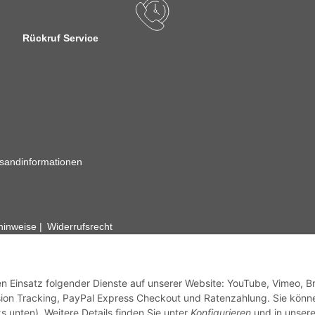
Rückruf Service
sandinformationen
zhinweise
Widerrufsrecht
rhafte Angaben vorbehalten. Wenn Sie Datenblätter oder spezielle tec
ervice. Abbildungen der Artikel können beispielhaft sein und vom Pr
den Einsatz folgender Dienste auf unserer Website: YouTube, Vimeo, B
ion Tracking, PayPal Express Checkout und Ratenzahlung. Sie könn
s unten). Weitere Details finden Sie unter
Konfigurieren
und in unsere