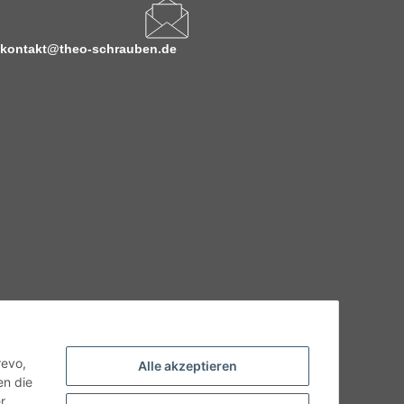
kontakt@theo-schrauben.de
hnische Eigenschaften benötigen, wenden Sie sich bitte an
odukt abweichen.
revo,
Alle akzeptieren
en die
r