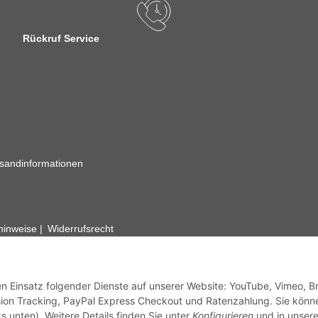
Rückruf Service
sandinformationen
zhinweise
Widerrufsrecht
rhafte Angaben vorbehalten. Wenn Sie Datenblätter oder spezielle tec
ervice. Abbildungen der Artikel können beispielhaft sein und vom Pr
den Einsatz folgender Dienste auf unserer Website: YouTube, Vimeo, B
ion Tracking, PayPal Express Checkout und Ratenzahlung. Sie könn
s unten). Weitere Details finden Sie unter
Konfigurieren
und in unsere