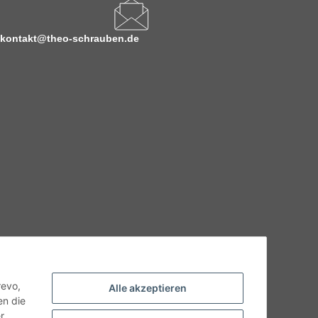
kontakt@theo-schrauben.de
hnische Eigenschaften benötigen, wenden Sie sich bitte an
odukt abweichen.
revo,
Alle akzeptieren
en die
r