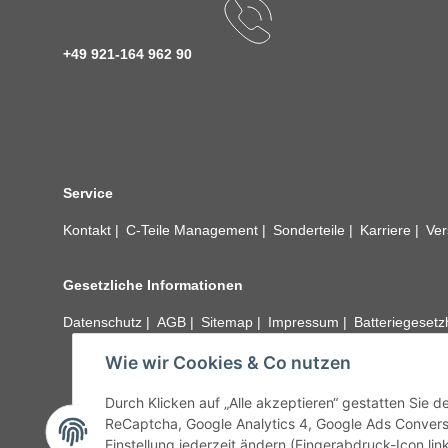
+49 921-164 962 90
Service
Kontakt
C-Teile Management
Sonderteile
Karriere
Ver
Gesetzliche Informationen
Datenschutz
AGB
Sitemap
Impressum
Batteriegeset
Wie wir Cookies & Co nutzen
Alle technischen Angaben ohne Gewähr. Irrtümer und fehle
unseren Kundens
Durch Klicken auf „Alle akzeptieren“ gestatten Sie 
ReCaptcha, Google Analytics 4, Google Ads Convers
Einstellung jederzeit ändern (Fingerabdruck-Icon link