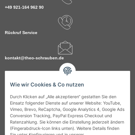
+49 921-164 962 90
Rückruf Service
kontakt@theo-schrauben.de
Wie wir Cookies & Co nutzen
Durch Klicken auf „Alle akzeptieren“ gestatten Sie den
Service
Einsatz folgender Dienste auf unserer Website: YouTube,
Vimeo, Brevo, ReCaptcha, Google Analytics 4, Google Ads
Conversion Tracking, PayPal Express Checkout und
Gesetzliche Informationen
Ratenzahlung. Sie können die Einstellung jederzeit ändern
(Fingerabdruck-Icon links unten). Weitere Details finden
Alle technischen Angaben ohne Gewähr. Irrtümer und fehlerhafte
Sie unter
Konfigurieren
und in unserer